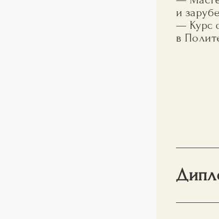
и заруб
— Курс 
в Полит
Дипл