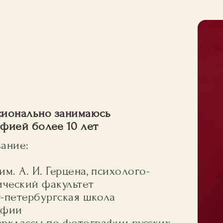
ионально занимаюсь
фией более 10 лет
ание:
м. А. И. Герцена, психолого-
ический факультет
-петербургская школа
афии
рклассы по фотографии русских